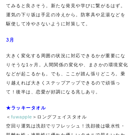
てみると良さそう。新たな発見や学びに繋がるはず。
運気の下り坂は手足の冷えから。防寒具や足湯などを
駆使して冷やさないように対策して。
3月
大きく変化する周囲の状況に対応できるかが重要にな
りそうな1ヶ月。人間関係の変化や、まさかの環境変化
などが起こるかも。でも、ここが踏ん張りどころ。乗
り越えれば大きくステップアップできるので頑張っ
て！後半は、恋愛が好調になる兆しあり。
★ラッキータオル
＜
fuwapple
＞ロングフェイスタオル
空回り運気は洗顔でリフレッシュ！洗顔後は吸水性・
肌離れ性・速乾性に優れた優しいタオルで肌をいたわ