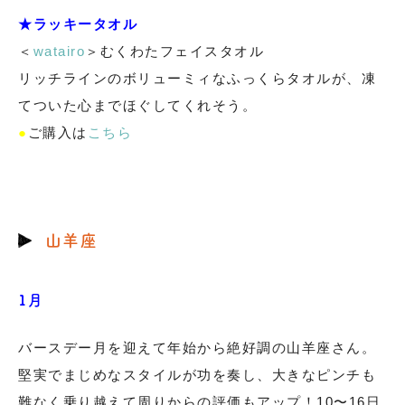
★ラッキータオル
＜
watairo
＞むくわたフェイスタオル
リッチラインのボリューミィなふっくらタオルが、凍
てついた心までほぐしてくれそう。
●
ご購入は
こちら
山羊座
1月
バースデー月を迎えて年始から絶好調の山羊座さん。
堅実でまじめなスタイルが功を奏し、大きなピンチも
難なく乗り越えて周りからの評価もアップ！10〜16日