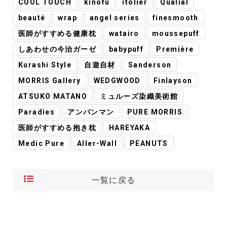
COOL TOUCH
kinofu
itolier
Qualial
beauté
wrap
angel series
finesmooth
医師がすすめる健康枕
watairo
moussepuff
しあわせの今治ガーゼ
babypuff
Première
Kurashi Style
自遊自材
Sanderson
MORRIS Gallery
WEDGWOOD
Finlayson
ATSUKO MATANO
ミュルーズ染織美術館
Paradies
アンパンマン
PURE MORRIS
医師がすすめる抱き枕
HAREYAKA
Medic Pure
Aller-Wall
PEANUTS
一覧に戻る