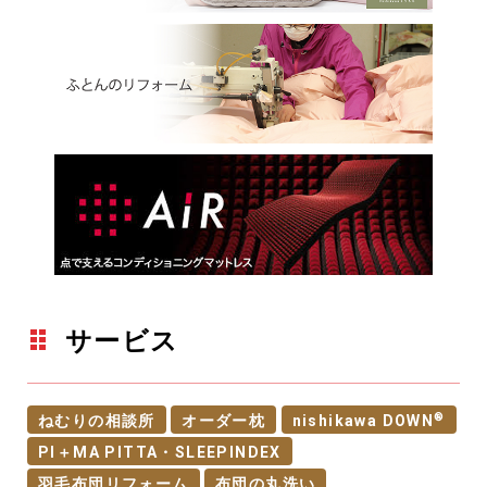
サービス
®
ねむりの相談所
オーダー枕
nishikawa DOWN
PI＋MA PITTA・SLEEPINDEX
羽毛布団リフォーム
布団の丸洗い