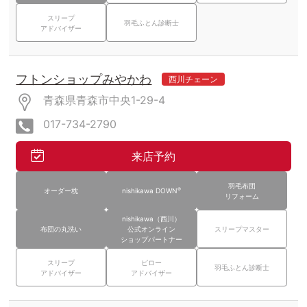
スリープ
羽毛ふとん診断士
アドバイザー
フトンショップみやかわ
西川チェーン
青森県青森市中央1-29-4
017-734-2790
来店予約
羽毛布団
®
オーダー枕
nishikawa DOWN
リフォーム
nishikawa（西川）
布団の丸洗い
公式オンライン
スリープマスター
ショップパートナー
スリープ
ピロー
羽毛ふとん診断士
アドバイザー
アドバイザー