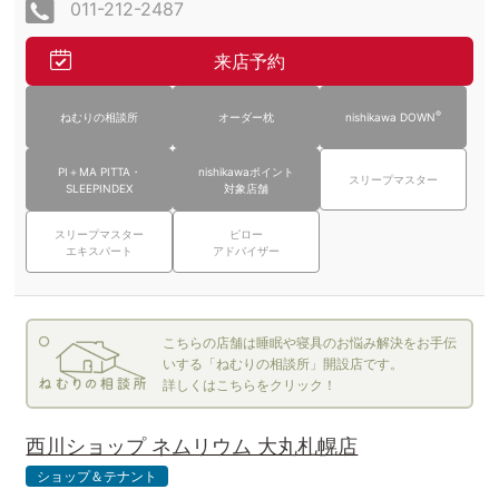
011-212-2487
来店予約
®
ねむりの相談所
オーダー枕
nishikawa DOWN
PI＋MA PITTA・
nishikawaポイント
スリープマスター
SLEEPINDEX
対象店舗
スリープマスター
ピロー
エキスパート
アドバイザー
こちらの店舗は睡眠や寝具のお悩み解決をお手伝
いする「ねむりの相談所」開設店です。
詳しくはこちらをクリック！
西川ショップ ネムリウム 大丸札幌店
ショップ＆テナント