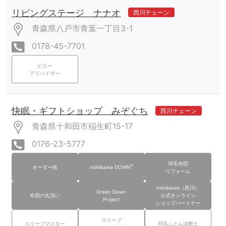
リビングステージ ナナオ
西川チェーン
青森県八戸市青葉一丁目3-1
0178-45-7701
ピロー
アドバイザー
快眠・ギフトショップ みぞぐち
西川チェーン
青森県十和田市稲生町15-17
0176-23-5777
羽毛布団
®
オーダー枕
nishikawa DOWN
リフォーム
nishikawa（西川）
Green Down
布団の丸洗い
公式オンライン
Project
ショップパートナー
スリープ
スリープマスター
羽毛ふとん診断士