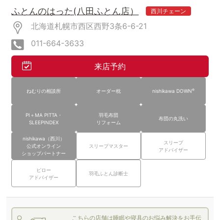
ふとんのはった(八田ふとん店）
西川チェーン
北海道札幌市西区西野3条6-6-21
011-664-3633
来店予約
®
ねむりの相談所
オーダー枕
nishikawa DOWN
PI＋MA PITTA・
羽毛布団
布団の丸洗い
SLEEPINDEX
リフォーム
nishikawa（西川）
スリープ
公式オンライン
スリープマスター
アドバイザー
ショップパートナー
ピロー
羽毛ふとん診断士
アドバイザー
こちらの店舗は睡眠や寝具のお悩み解決をお手伝