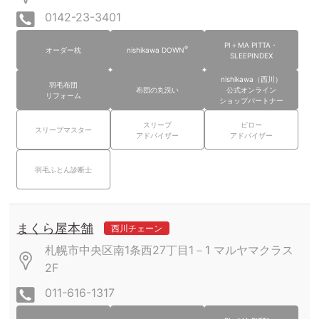
0142-23-3401
PI＋MA PITTA・
®
オーダー枕
nishikawa DOWN
SLEEPINDEX
nishikawa（西川）
羽毛布団
布団の丸洗い
公式オンライン
リフォーム
ショップパートナー
スリープ
ピロー
スリープマスター
アドバイザー
アドバイザー
羽毛ふとん診断士
まくら屋本舗
西川チェーン
札幌市中央区南1条西27丁目1－1
マルヤマクラス
2F
011-616-1317