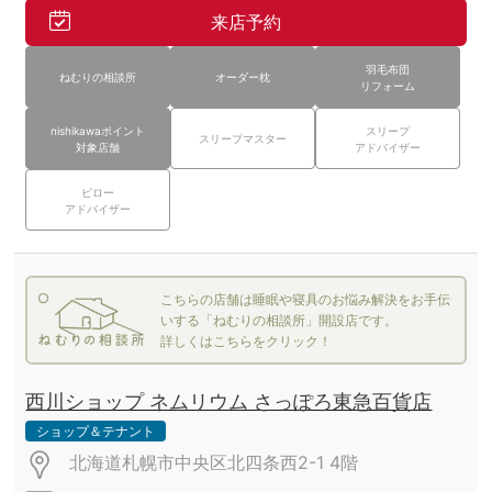
来店予約
羽毛布団
ねむりの相談所
オーダー枕
リフォーム
nishikawaポイント
スリープ
スリープマスター
対象店舗
アドバイザー
ピロー
アドバイザー
こちらの店舗は睡眠や寝具のお悩み解決をお手伝
いする「ねむりの相談所」開設店です。
詳しくはこちらをクリック！
西川ショップ ネムリウム さっぽろ東急百貨店
ショップ＆テナント
北海道札幌市中央区北四条西2-1
4階