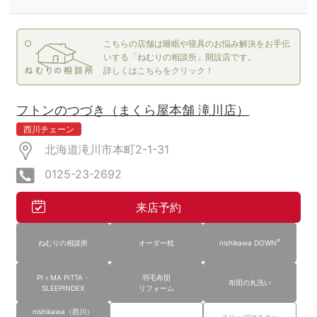
こちらの店舗は睡眠や寝具のお悩み解決をお手伝
いする「ねむりの相談所」開設店です。
詳しくはこちらをクリック！
フトンのつづき（まくら屋本舗 滝川店）
西川チェーン
北海道滝川市本町2-1-31
0125-23-2692
来店予約
®
ねむりの相談所
オーダー枕
nishikawa DOWN
PI＋MA PITTA・
羽毛布団
布団の丸洗い
SLEEPINDEX
リフォーム
nishikawa（西川）
スリープマスター