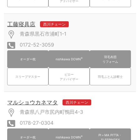
アドバイザー
工藤寝具店
西川チェーン
青森県黒石市浦町1-1
0172-52-3059
羽毛布団
®
オーダー枕
nishikawa DOWN
リフォーム
ピロー
スリープマスター
羽毛ふとん診断士
アドバイザー
マルショウカネマタ
西川チェーン
青森県八戸市尻内町鴨田4-3
0178-27-0304
PI＋MA PITTA・
®
オーダー枕
nishikawa DOWN
SLEEPINDEX