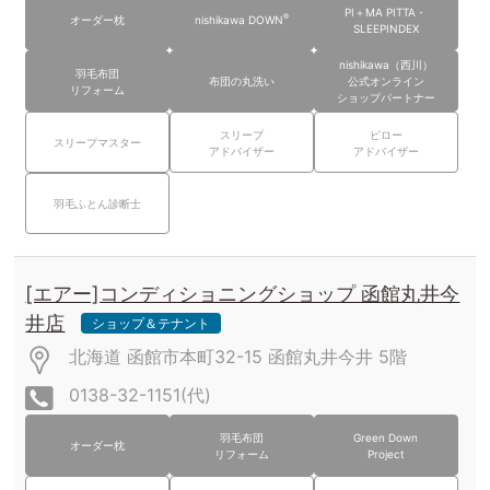
PI＋MA PITTA・
®
オーダー枕
nishikawa DOWN
SLEEPINDEX
nishikawa（西川）
羽毛布団
布団の丸洗い
公式オンライン
リフォーム
ショップパートナー
スリープ
ピロー
スリープマスター
アドバイザー
アドバイザー
羽毛ふとん診断士
[エアー]コンディショニングショップ 函館丸井今
井店
ショップ＆テナント
北海道 函館市本町32-15 函館丸井今井
5階
0138-32-1151(代)
羽毛布団
Green Down
オーダー枕
リフォーム
Project