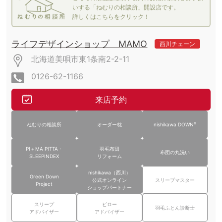
いする「ねむりの相談所」開設店です。
詳しくはこちらをクリック！
ライフデザインショップ MAMO
西川チェーン
北海道美唄市東1条南2-2-11
0126-62-1166
来店予約
®
ねむりの相談所
オーダー枕
nishikawa DOWN
PI＋MA PITTA・
羽毛布団
布団の丸洗い
SLEEPINDEX
リフォーム
nishikawa（西川）
Green Down
公式オンライン
スリープマスター
Project
ショップパートナー
スリープ
ピロー
羽毛ふとん診断士
アドバイザー
アドバイザー