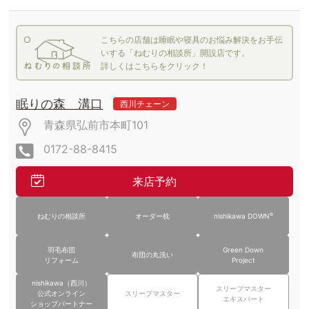
こちらの店舗は睡眠や寝具のお悩み解決をお手伝
いする「ねむりの相談所」開設店です。
詳しくはこちらをクリック！
眠りの森 溝口
西川チェーン
青森県弘前市本町101
0172-88-8415
来店予約
®
ねむりの相談所
オーダー枕
nishikawa DOWN
羽毛布団
Green Down
布団の丸洗い
リフォーム
Project
nishikawa（西川）
スリープマスター
公式オンライン
スリープマスター
エキスパート
ショップパートナー