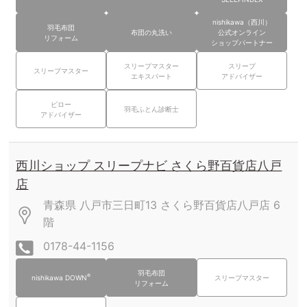
nishikawa（西川）
羽毛布団
布団の丸洗い
公式オンライン
リフォーム
ショップパートナー
スリープマスター
スリープ
スリープマスター
エキスパート
アドバイザー
ピロー
羽毛ふとん診断士
アドバイザー
西川ショップ スリープナビ さくら野百貨店八戸
店
青森県 八戸市三日町13 さくら野百貨店八戸店
6
階
0178-44-1156
羽毛布団
®
nishikawa DOWN
スリープマスター
リフォーム