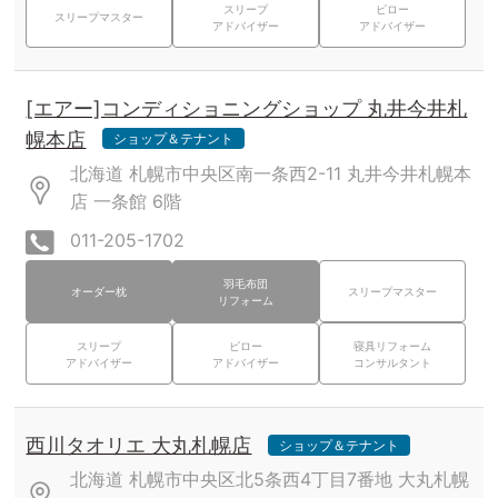
スリープ
ピロー
スリープマスター
アドバイザー
アドバイザー
[エアー]コンディショニングショップ 丸井今井札
幌本店
ショップ＆テナント
北海道 札幌市中央区南一条西2-11 丸井今井札幌本
店
一条館
6階
011-205-1702
羽毛布団
オーダー枕
スリープマスター
リフォーム
スリープ
ピロー
寝具リフォーム
アドバイザー
アドバイザー
コンサルタント
西川タオリエ 大丸札幌店
ショップ＆テナント
北海道 札幌市中央区北5条西4丁目7番地 大丸札幌