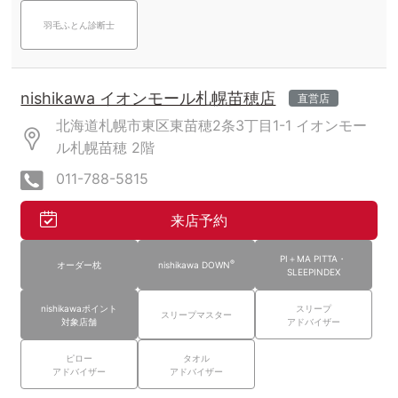
羽毛ふとん診断士
nishikawa イオンモール札幌苗穂店
直営店
北海道札幌市東区東苗穂2条3丁目1-1
イオンモー
ル札幌苗穂
2階
011-788-5815
来店予約
PI＋MA PITTA・
®
オーダー枕
nishikawa DOWN
SLEEPINDEX
nishikawaポイント
スリープ
スリープマスター
対象店舗
アドバイザー
ピロー
タオル
アドバイザー
アドバイザー