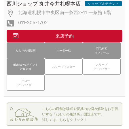
西川ショップ 丸井今井札幌本店
ショップ＆テナント
北海道札幌市中央区南一条西2-11
一条館
6階
011-205-1702
来店予約
羽毛布団
ねむりの相談所
オーダー枕
リフォーム
nishikawaポイント
スリープ
スリープマスター
対象店舗
アドバイザー
ピロー
アドバイザー
こちらの店舗は睡眠や寝具のお悩み解決をお手伝
いする「ねむりの相談所」開設店です。
詳しくはこちらをクリック！