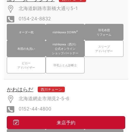
北海道釧路市新橋大通り5-1
0154-24-8832
羽毛布団
®
オーダー枕
nishikawa DOWN
リフォーム
nishikawa（西川）
スリープ
布団の丸洗い
公式オンライン
アドバイザー
ショップパートナー
ピロー
羽毛ふとん診断士
アドバイザー
かわはらだ
西川チェーン
北海道網走市潮見2-5-6
0152-44-4800
来店予約