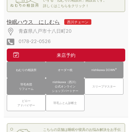
いする「ねむりの相談所」開設店です。
詳しくはこちらをクリック！
快眠ハウス にしむら
西川チェーン
青森県八戸市十八日町20
0178-22-0526
来店予約
®
ねむりの相談所
オーダー枕
nishikawa DOWN
nishikawa（西川）
羽毛布団
公式オンライン
スリープマスター
リフォーム
ショップパートナー
ピロー
羽毛ふとん診断士
アドバイザー
こちらの店舗は睡眠や寝具のお悩み解決をお手伝