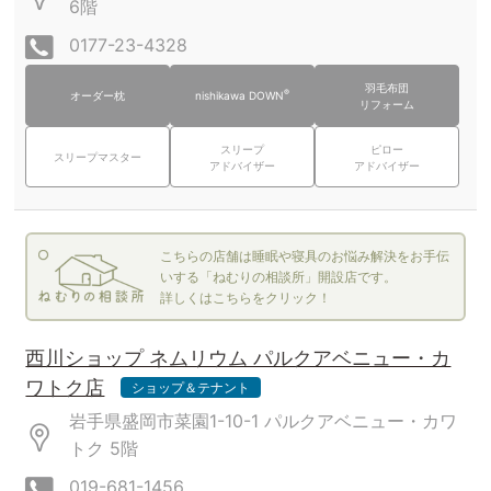
6階
0177-23-4328
羽毛布団
®
オーダー枕
nishikawa DOWN
リフォーム
スリープ
ピロー
スリープマスター
アドバイザー
アドバイザー
こちらの店舗は睡眠や寝具のお悩み解決をお手伝
いする「ねむりの相談所」開設店です。
詳しくはこちらをクリック！
西川ショップ ネムリウム パルクアベニュー・カ
ワトク店
ショップ＆テナント
岩手県盛岡市菜園1-10-1 パルクアベニュー・カワ
トク
5階
019-681-1456