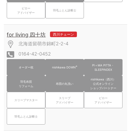
ピロー
羽毛ふとん診断士
アドバイザー
for living 四十坊
西川チェーン
北海道留萌市錦町2-2-4
0164-42-0452
PI＋MA PITTA・
®
オーダー枕
nishikawa DOWN
SLEEPINDEX
nishikawa（西川）
羽毛布団
布団の丸洗い
公式オンライン
リフォーム
ショップパートナー
スリープ
ピロー
スリープマスター
アドバイザー
アドバイザー
羽毛ふとん診断士