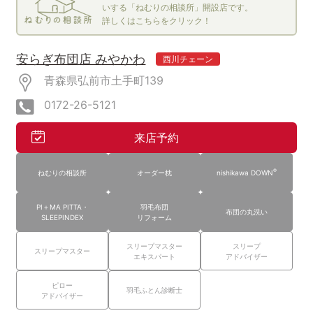
いする「ねむりの相談所」開設店です。
詳しくはこちらをクリック！
安らぎ布団店 みやかわ
西川チェーン
青森県弘前市土手町139
0172-26-5121
来店予約
®
ねむりの相談所
オーダー枕
nishikawa DOWN
PI＋MA PITTA・
羽毛布団
布団の丸洗い
SLEEPINDEX
リフォーム
スリープマスター
スリープ
スリープマスター
エキスパート
アドバイザー
ピロー
羽毛ふとん診断士
アドバイザー