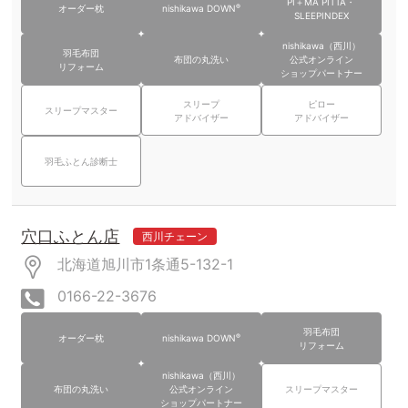
PI＋MA PITTA・
®
オーダー枕
nishikawa DOWN
SLEEPINDEX
nishikawa（西川）
羽毛布団
布団の丸洗い
公式オンライン
リフォーム
ショップパートナー
スリープ
ピロー
スリープマスター
アドバイザー
アドバイザー
羽毛ふとん診断士
穴口ふとん店
西川チェーン
北海道旭川市1条通5-132-1
0166-22-3676
羽毛布団
®
オーダー枕
nishikawa DOWN
リフォーム
nishikawa（西川）
布団の丸洗い
公式オンライン
スリープマスター
ショップパートナー