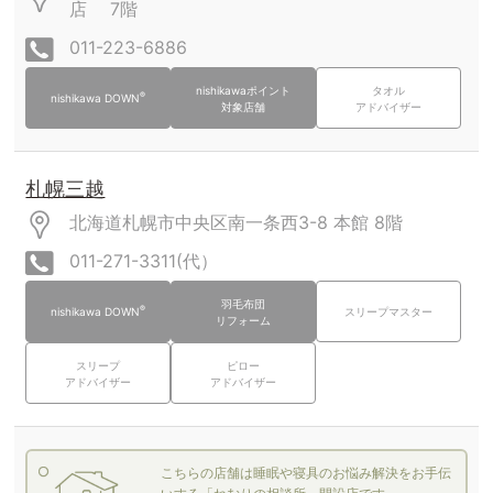
店
7階
011-223-6886
nishikawaポイント
タオル
®
nishikawa DOWN
対象店舗
アドバイザー
札幌三越
北海道札幌市中央区南一条西3-8
本館
8階
011-271-3311(代）
羽毛布団
®
nishikawa DOWN
スリープマスター
リフォーム
スリープ
ピロー
アドバイザー
アドバイザー
こちらの店舗は睡眠や寝具のお悩み解決をお手伝