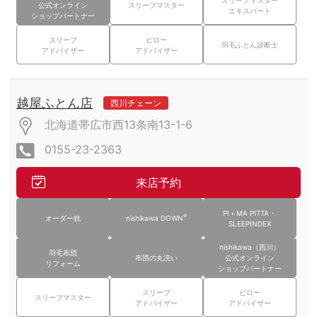
公式オンライン
スリープマスター
エキスパート
ショップパートナー
スリープ
ピロー
羽毛ふとん診断士
アドバイザー
アドバイザー
越屋ふとん店
西川チェーン
北海道帯広市西13条南13-1-6
0155-23-2363
来店予約
PI＋MA PITTA・
®
オーダー枕
nishikawa DOWN
SLEEPINDEX
nishikawa（西川）
羽毛布団
布団の丸洗い
公式オンライン
リフォーム
ショップパートナー
スリープ
ピロー
スリープマスター
アドバイザー
アドバイザー