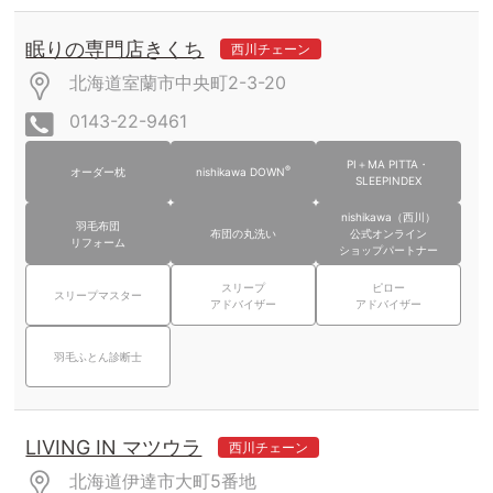
眠りの専門店きくち
西川チェーン
北海道室蘭市中央町2-3-20
0143-22-9461
PI＋MA PITTA・
®
オーダー枕
nishikawa DOWN
SLEEPINDEX
nishikawa（西川）
羽毛布団
布団の丸洗い
公式オンライン
リフォーム
ショップパートナー
スリープ
ピロー
スリープマスター
アドバイザー
アドバイザー
羽毛ふとん診断士
LIVING IN マツウラ
西川チェーン
北海道伊達市大町5番地