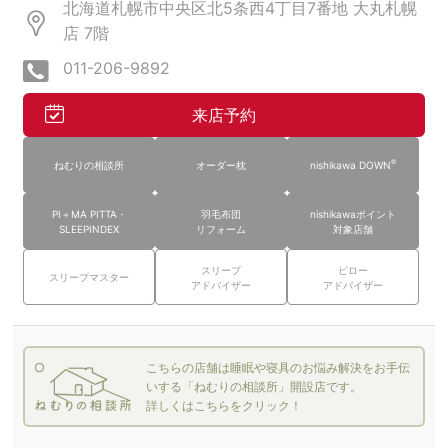
北海道札幌市中央区北5条西4丁目7番地 大丸札幌
店
7階
011-206-9892
来店予約
®
ねむりの相談所
オーダー枕
nishikawa DOWN
PI＋MA PITTA・
羽毛布団
nishikawaポイント
SLEEPINDEX
リフォーム
対象店舗
スリープ
ピロー
スリープマスター
アドバイザー
アドバイザー
こちらの店舗は睡眠や寝具のお悩み解決をお手伝
いする「ねむりの相談所」開設店です。
詳しくはこちらをクリック！