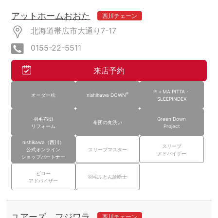
アットホームおおた
西川チェーン
北海道帯広市大通り7-17
0155-22-5511
来店予約
PI＋MA PITTA・
®
オーダー枕
nishikawa DOWN
SLEEPINDEX
羽毛布団
Green Down
布団の丸洗い
リフォーム
Project
nishikawa（西川）
スリープ
公式オンライン
スリープマスター
アドバイザー
ショップパートナー
ピロー
羽毛ふとん診断士
アドバイザー
ユアーズ フジワラ
西川チェーン