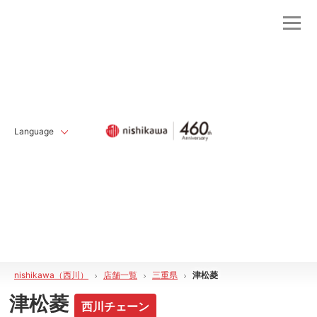
Language
nishikawa（西川）
店舗一覧
三重県
津松菱
津松菱
西川チェーン