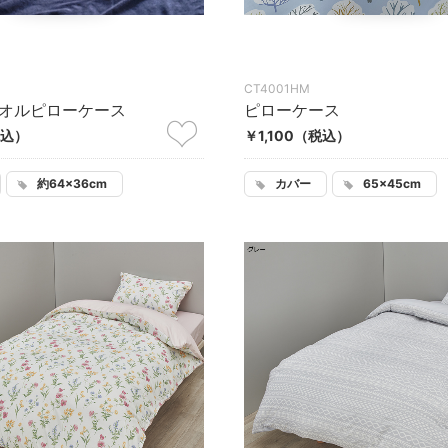
CT4001HM
オルピローケース
ピローケース
込）
￥1,100
（税込）
約64×36cm
カバー
65×45cm