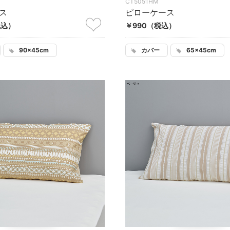
CT5051HM
ス
ピローケース
税込）
￥990
（税込）
90×45cm
カバー
65×45cm