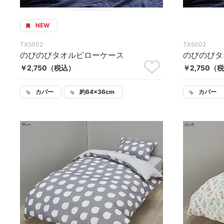
NEW
TX5002
TX5002
のびのびタオルピローケース
のびのびタ
￥2,750
（税込）
￥2,750
（税
カバー
約64×36cm
カバー