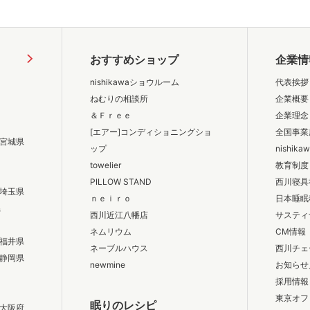
おすすめショップ
企業情
nishikawaショウルーム
代表挨拶
ねむりの相談所
企業概要
＆Ｆｒｅｅ
企業理念
[エアー]コンディショニングショ
全国事業
宮城県
ップ
nishik
towelier
教育制度
PILLOW STAND
西川寝具
埼玉県
ｎｅｉｒｏ
日本睡眠
県
西川近江八幡店
サスティ
ネムリウム
CM情報
福井県
ネーブルハウス
西川チェ
静岡県
newmine
お知らせ
採用情報
東京オフ
眠りのレシピ
大阪府