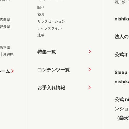
西川邸 
県
眠り
寝具
nishi
広島県
リラクゼーション
愛媛県
ライフスタイル
連載
法人の
熊本県
特集一覧
公式オ
県
|
沖縄県
コンテンツ一覧
ルーム
Sleep
nish
お手入れ情報
公式 n
ンショ
（楽天