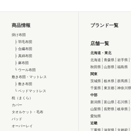
商品情報
ブランド一覧
掛け布団
├ 羽毛布団
店舗一覧
├ 合繊布団
北海道・東北
├ 真綿布団
北海道
|
青森県
|
岩手県
|
├ 麻布団
秋田県
|
山形県
|
福島県
└ ウール布団
関東
敷き布団・マットレス
茨城県
|
栃木県
|
群馬県
|
├ 敷き布団
千葉県
|
東京都
|
神奈川
└ ベッドマットレス
中部
枕（まくら）
新潟県
|
富山県
|
石川県
|
カバー
山梨県
|
長野県
|
岐阜県
|
タオルケット・毛布
愛知県
パッド
近畿
オーバーレイ
三重県
|
滋賀県
|
京都府
|