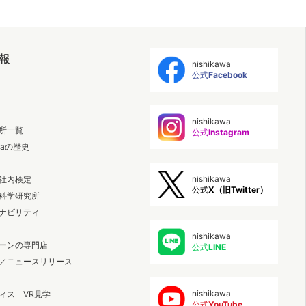
報
nishikawa
公式
Facebook
nishikawa
所一覧
公式
Instagram
awaの歴史
nishikawa
社内検定
公式
X（旧Twitter）
科学研究所
ナビリティ
nishikawa
ーンの専門店
公式
LINE
／ニュースリリース
nishikawa
ィス VR見学
公式
YouTube