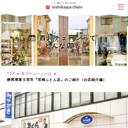
西川チェーンって
どんな店？
TOP
西川チェーンとは
静岡県富士宮市『宮崎ふとん店』のご紹介（お店紹介編）